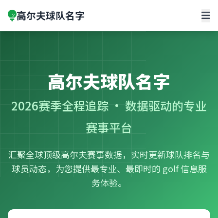
高尔夫球队名字
高尔夫球队名字
2026赛季全程追踪 · 数据驱动的专业
赛事平台
汇聚全球顶级高尔夫赛事数据，实时更新球队排名与
球员动态，为您提供最专业、最即时的 golf 信息服
务体验。