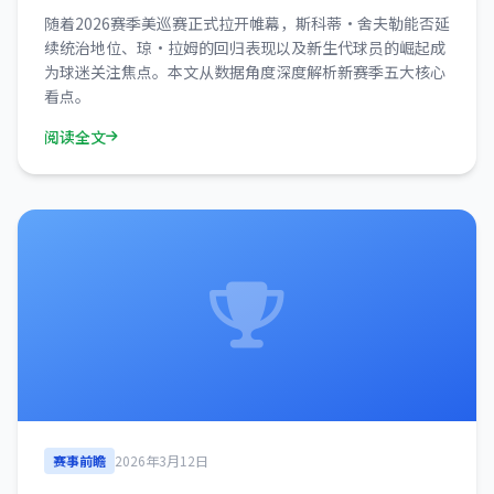
随着2026赛季美巡赛正式拉开帷幕，斯科蒂·舍夫勒能否延
续统治地位、琼·拉姆的回归表现以及新生代球员的崛起成
为球迷关注焦点。本文从数据角度深度解析新赛季五大核心
看点。
阅读全文
赛事前瞻
2026年3月12日