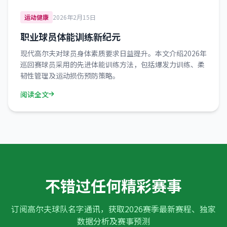
运动健康
2026年2月15日
职业球员体能训练新纪元
现代高尔夫对球员身体素质要求日益提升。本文介绍2026年
巡回赛球员采用的先进体能训练方法，包括爆发力训练、柔
韧性管理及运动损伤预防策略。
阅读全文
不错过任何精彩赛事
订阅高尔夫球队名字通讯，获取2026赛季最新赛程、独家
数据分析及赛事预测