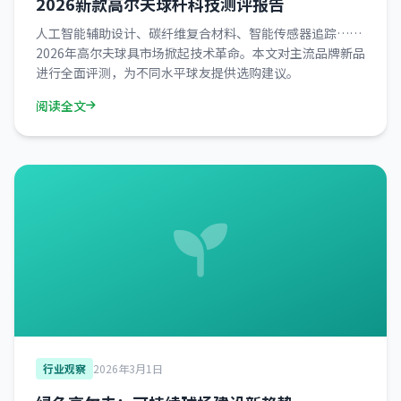
2026新款高尔夫球杆科技测评报告
人工智能辅助设计、碳纤维复合材料、智能传感器追踪……
2026年高尔夫球具市场掀起技术革命。本文对主流品牌新品
进行全面评测，为不同水平球友提供选购建议。
阅读全文
行业观察
2026年3月1日