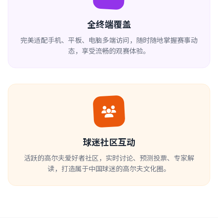
全终端覆盖
完美适配手机、平板、电脑多端访问，随时随地掌握赛事动
态，享受流畅的观赛体验。
球迷社区互动
活跃的高尔夫爱好者社区，实时讨论、预测投票、专家解
读，打造属于中国球迷的高尔夫文化圈。