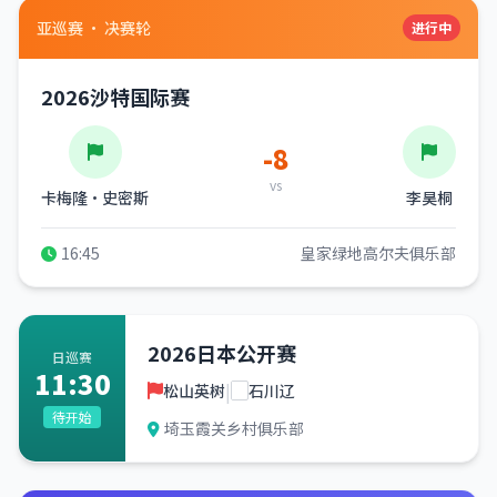
亚巡赛 · 决赛轮
进行中
2026沙特国际赛
-8
vs
卡梅隆·史密斯
李昊桐
16:45
皇家绿地高尔夫俱乐部
2026日本公开赛
日巡赛
11:30
|
松山英树
石川辽
待开始
埼玉霞关乡村俱乐部