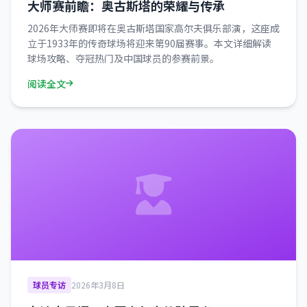
大师赛前瞻：奥古斯塔的荣耀与传承
2026年大师赛即将在奥古斯塔国家高尔夫俱乐部演，这座成
立于1933年的传奇球场将迎来第90届赛事。本文详细解读
球场攻略、夺冠热门及中国球员的参赛前景。
阅读全文
球员专访
2026年3月8日