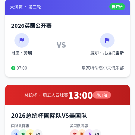
大满贯 · 第三轮
待开始
2026英国公开赛
VS
肖恩·劳瑞
威尔·扎拉托雷斯
07:00
皇家特伦高尔夫俱乐部
13:00
总统杯 · 周五人四球赛
待开始
2026总统杯国际队VS美国队
国际队阵容
美国队阵容
任
金
李
+9
舍
斯
汤
+9