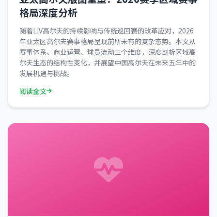
格局深度分析
随着LIV高尔夫的持续影响与传统巡回赛的改革应对，2026
年亚太区高尔夫赛事格局呈现前所未有的复杂态势。本文从
赛事体系、商业运营、球员流动三个维度，深度剖析区域高
尔夫生态的结构性变化，并展望中国高尔夫在未来五年中的
发展机遇与挑战。
阅读全文