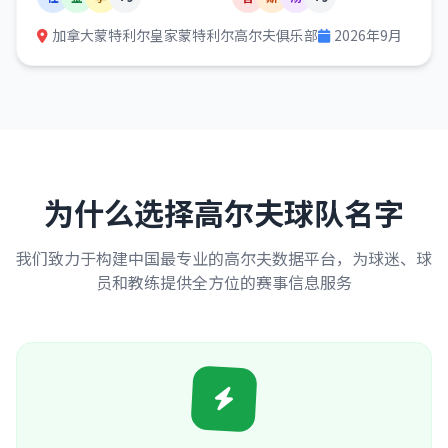
加拿大蒙特利尔皇家蒙特利尔高尔夫俱乐部
2026年9月
为什么选择高尔夫球队名字
我们致力于构建中国最专业的高尔夫数据平台，为球迷、球
员和教练提供全方位的赛事信息服务