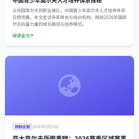
中国青少年高尔夫人才培养体系探秘
从校园高尔夫到职业梯队，中国青少年高尔夫人才培养体系
日趋完善。本文走访多家球会与培训机构，揭秘2026年国高
尔夫后备力量的成长路径与培养模式。
阅读全文
特别企划
2026年2月20日
亚太高尔夫版图重塑：2026赛季区域赛事