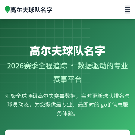
高尔夫球队名字
高尔夫球队名字
2026赛季全程追踪 · 数据驱动的专业
赛事平台
汇聚全球顶级高尔夫赛事数据，实时更新球队排名与
球员动态，为您提供最专业、最即时的 golf 信息服
务体验。