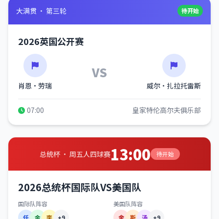
大满贯 · 第三轮
待开始
2026英国公开赛
VS
肖恩·劳瑞
威尔·扎拉托雷斯
07:00
皇家特伦高尔夫俱乐部
13:00
总统杯 · 周五人四球赛
待开始
2026总统杯国际队VS美国队
国际队阵容
美国队阵容
任
金
李
+9
舍
斯
汤
+9