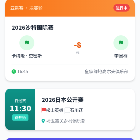
亚巡赛 · 决赛轮
进行中
2026沙特国际赛
-8
vs
卡梅隆·史密斯
李昊桐
16:45
皇家绿地高尔夫俱乐部
2026日本公开赛
日巡赛
11:30
|
松山英树
石川辽
待开始
埼玉霞关乡村俱乐部