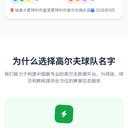
加拿大蒙特利尔皇家蒙特利尔高尔夫俱乐部
2026年9月
为什么选择高尔夫球队名字
我们致力于构建中国最专业的高尔夫数据平台，为球迷、球
员和教练提供全方位的赛事信息服务