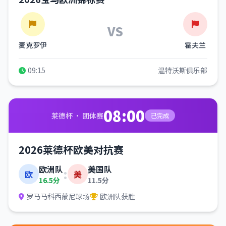
VS
麦克罗伊
霍夫兰
09:15
温特沃斯俱乐部
08:00
莱德杯 · 团体赛
已完成
2026莱德杯欧美对抗赛
欧洲队
美国队
:
欧
美
16.5分
11.5分
罗马马科西蒙尼球场
欧洲队获胜