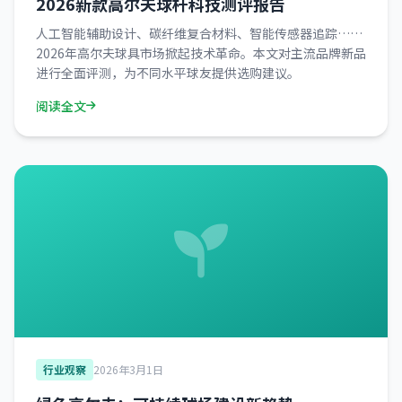
2026新款高尔夫球杆科技测评报告
人工智能辅助设计、碳纤维复合材料、智能传感器追踪……
2026年高尔夫球具市场掀起技术革命。本文对主流品牌新品
进行全面评测，为不同水平球友提供选购建议。
阅读全文
行业观察
2026年3月1日