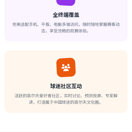
全终端覆盖
完美适配手机、平板、电脑多端访问，随时随地掌握赛事动
态，享受流畅的观赛体验。
球迷社区互动
活跃的高尔夫爱好者社区，实时讨论、预测投票、专家解
读，打造属于中国球迷的高尔夫文化圈。