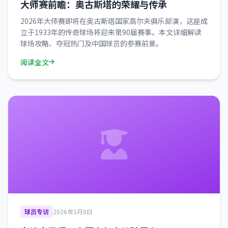
大师赛前瞻：奥古斯塔的荣耀与传承
2026年大师赛即将在奥古斯塔国家高尔夫俱乐部演，这座成
立于1933年的传奇球场将迎来第90届赛事。本文详细解读
球场攻略、夺冠热门及中国球员的参赛前景。
阅读全文
球员专访
2026年3月8日