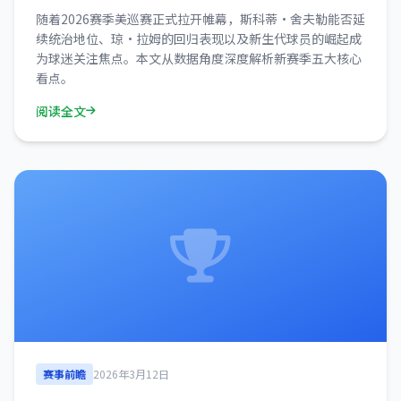
随着2026赛季美巡赛正式拉开帷幕，斯科蒂·舍夫勒能否延
续统治地位、琼·拉姆的回归表现以及新生代球员的崛起成
为球迷关注焦点。本文从数据角度深度解析新赛季五大核心
看点。
阅读全文
赛事前瞻
2026年3月12日