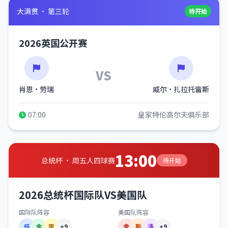
大满贯 · 第三轮
待开始
2026英国公开赛
VS
肖恩·劳瑞
威尔·扎拉托雷斯
07:00
皇家特伦高尔夫俱乐部
13:00
总统杯 · 周五人四球赛
待开始
2026总统杯国际队VS美国队
国际队阵容
美国队阵容
任
金
李
+9
舍
斯
汤
+9