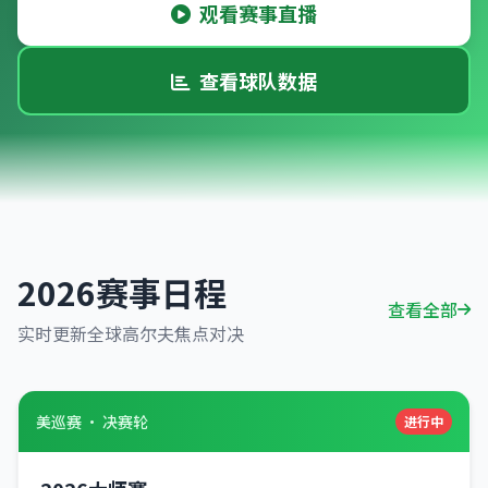
观看赛事直播
查看球队数据
2026赛事日程
查看全部
实时更新全球高尔夫焦点对决
美巡赛 · 决赛轮
进行中