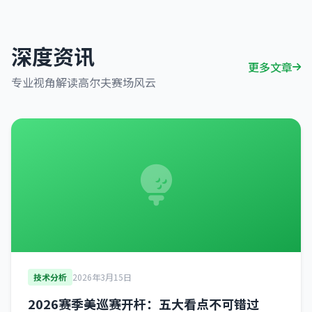
深度资讯
更多文章
专业视角解读高尔夫赛场风云
技术分析
2026年3月15日
2026赛季美巡赛开杆：五大看点不可错过