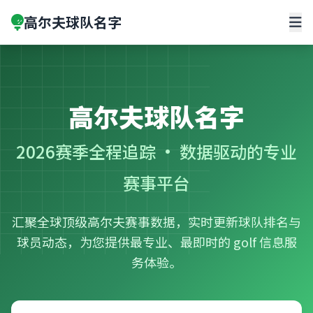
高尔夫球队名字
高尔夫球队名字
2026赛季全程追踪 · 数据驱动的专业
赛事平台
汇聚全球顶级高尔夫赛事数据，实时更新球队排名与
球员动态，为您提供最专业、最即时的 golf 信息服
务体验。